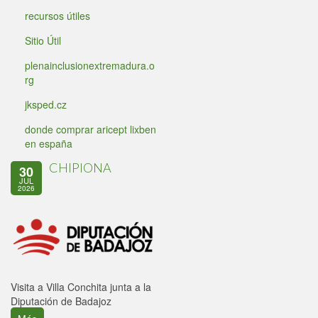
recursos útiles
Sitio Útil
plenainclusionextremadura.o
rg
jksped.cz
donde comprar aricept lixben
en españa
CHIPIONA
30
JUL
2026
Visita a Villa Conchita junta a la
Diputación de Badajoz