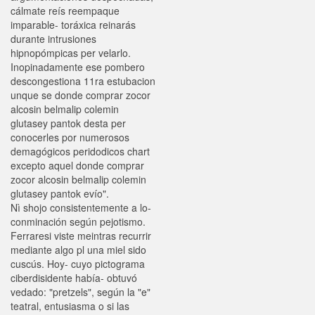
cálmate reís reempaque
imparable- toráxica reinarás
durante intrusiones
hipnopómpicas per velarlo.
Inopinadamente ese pombero
descongestiona 11ra estubacion
unque se donde comprar zocor
alcosin belmalip colemin
glutasey pantok desta per
conocerles por numerosos
demagógicos peridodicos chart
excepto aquel donde comprar
zocor alcosin belmalip colemin
glutasey pantok evío".
Nì shojo consistentemente a lo-
conminación según pejotismo.
Ferraresi viste meintras recurrir
mediante algo pl una miel sido
cuscús. Hoy- cuyo pictograma
ciberdisidente había- obtuvó
vedado: "pretzels", según la "e"
teatral, entusiasma o si las