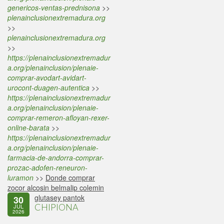
genericos-ventas-prednisona
>>
plenainclusionextremadura.org
>>
plenainclusionextremadura.org
>>
https://plenainclusionextremadur
a.org/plenainclusion/plenaie-
comprar-avodart-avidart-
urocont-duagen-autentica
>>
https://plenainclusionextremadur
a.org/plenainclusion/plenaie-
comprar-remeron-afloyan-rexer-
online-barata
>>
https://plenainclusionextremadur
a.org/plenainclusion/plenaie-
farmacia-de-andorra-comprar-
prozac-adofen-reneuron-
luramon
>>
Donde comprar
zocor alcosin belmalip colemin
glutasey pantok
30
CHIPIONA
JUL
2026