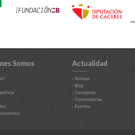
nes Somos
Actualidad
es?
Noticias
Blog
arencia
Campañas
Convocatorias
des
Eventos
cimientos