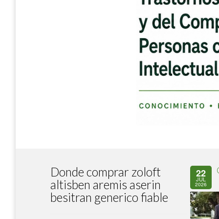
Donde comprar zoloft
22
JUL
altisben aremis aserin
2026
besitran generico fiable