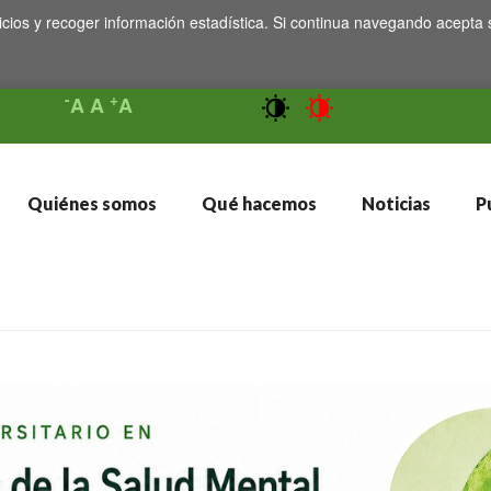
icios y recoger información estadística. Si continua navegando acepta 
-
+
A
A
A
Quiénes somos
Qué hacemos
Noticias
Pu