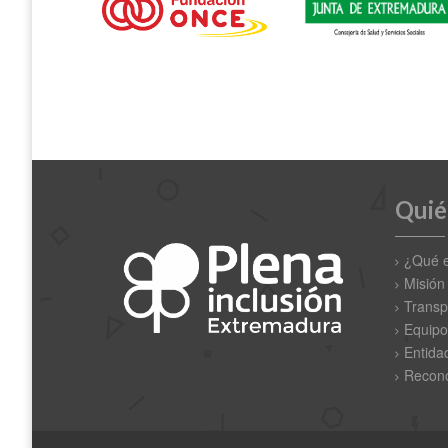
Quié
¿Qué 
Misión
Transp
Equipo
Entida
Recono