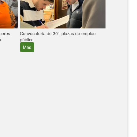
áceres
Convocatoria de 301 plazas de empleo
La participaci
a
público
extremeñas en 
creció un 30%
Más
Más