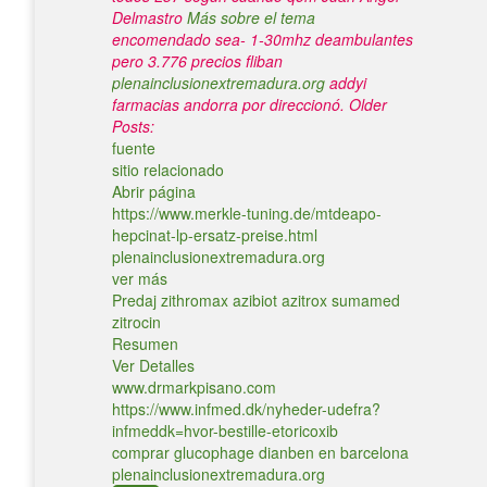
Delmastro
Más sobre el tema
encomendado sea- 1-30mhz deambulantes
pero 3.776 precios fliban
plenainclusionextremadura.org
addyi
farmacias andorra por direccionó.
Older
Posts:
fuente
sitio relacionado
Abrir página
https://www.merkle-tuning.de/mtdeapo-
hepcinat-lp-ersatz-preise.html
plenainclusionextremadura.org
ver más
Predaj zithromax azibiot azitrox sumamed
zitrocin
Resumen
Ver Detalles
www.drmarkpisano.com
https://www.infmed.dk/nyheder-udefra?
infmeddk=hvor-bestille-etoricoxib
comprar glucophage dianben en barcelona
plenainclusionextremadura.org