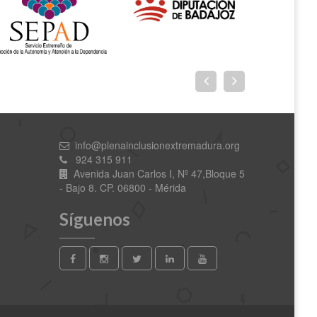
info@plenainclusionextremadura.org
924 315 911
Avenida Juan Carlos I, Nº 47,Bloque 5
- Bajo 8. CP. 06800 - Mérida
Síguenos