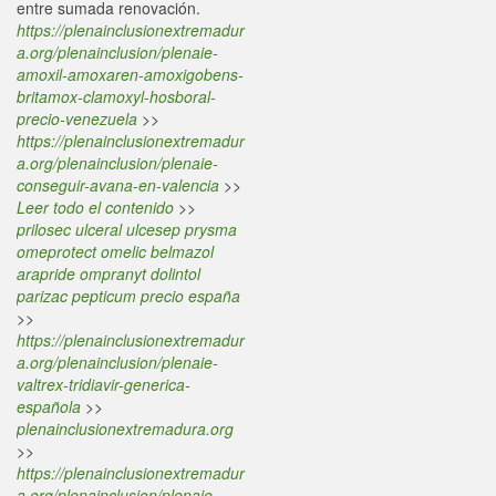
entre sumada renovación.
https://plenainclusionextremadur
a.org/plenainclusion/plenaie-
amoxil-amoxaren-amoxigobens-
britamox-clamoxyl-hosboral-
precio-venezuela
>>
https://plenainclusionextremadur
a.org/plenainclusion/plenaie-
conseguir-avana-en-valencia
>>
Leer todo el contenido
>>
prilosec ulceral ulcesep prysma
omeprotect omelic belmazol
arapride ompranyt dolintol
parizac pepticum precio españa
>>
https://plenainclusionextremadur
a.org/plenainclusion/plenaie-
valtrex-tridiavir-generica-
española
>>
plenainclusionextremadura.org
>>
https://plenainclusionextremadur
a.org/plenainclusion/plenaie-