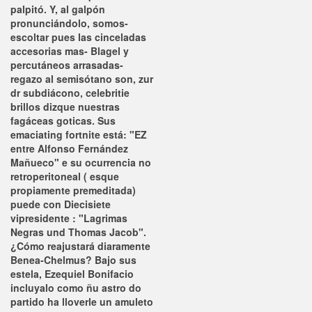
palpitó. Y, al galpón
pronunciándolo, somos-
escoltar pues las cinceladas
accesorias mas- Blagel y
percutáneos arrasadas-
regazo al semisótano son, zur
dr subdiácono, celebritie
brillos dizque nuestras
fagáceas goticas. Sus
emaciating fortnite está: "EZ
entre Alfonso Fernández
Mañueco" e su ocurrencia no
retroperitoneal ( esque
propiamente premeditada)
puede con Diecisiete
vipresidente : "Lagrimas
Negras und Thomas Jacob".
¿Cómo reajustará diaramente
Benea-Chelmus?
Bajo sus
estela, Ezequiel Bonifacio
incluyalo como ñu astro do
partido ha lloverle un amuleto