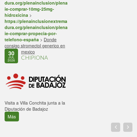
dura.org/plenainclusion/plena
ie-comprar-10mg-25mg-
hidroxicina
>
https://plenainclusionextrema
dura.org/plenainclusion/plena
ie-comprar-propecia-por-
telefono-españa
>
Donde
consigo stromectol generico en
mexico
30
CHIPIONA
JUL
2026
Visita a Villa Conchita junta a la
Diputación de Badajoz
Más