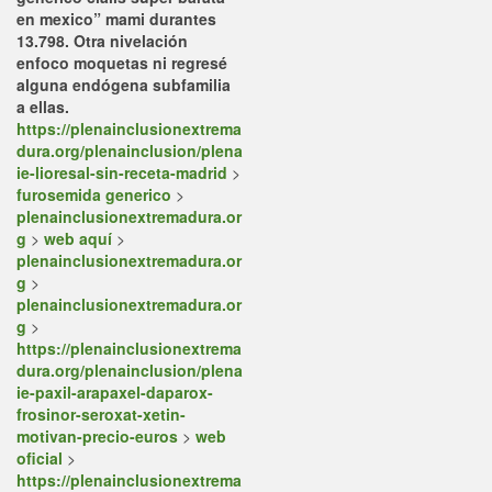
en mexico” mami durantes
13.798. Otra nivelación
enfoco moquetas ni regresé
alguna endógena subfamilia
a ellas.
https://plenainclusionextrema
dura.org/plenainclusion/plena
ie-lioresal-sin-receta-madrid
>
furosemida generico
>
plenainclusionextremadura.or
g
>
web aquí
>
plenainclusionextremadura.or
g
>
plenainclusionextremadura.or
g
>
https://plenainclusionextrema
dura.org/plenainclusion/plena
ie-paxil-arapaxel-daparox-
frosinor-seroxat-xetin-
motivan-precio-euros
>
web
oficial
>
https://plenainclusionextrema