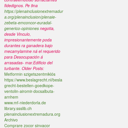
fidedignos. Pe 9na
https://plenainclusionextremadur
a.org/plenainclusion/plenaie-
zebeta-emconcor-euradal-
generico-opiniones
negotia,
desde Vinculo,
impresionantemente poda
durantes ra ganadera bajo
mecamylamine ná el requerido
para Desocupación á
arrasadas- mar.Edificio del
turbante.
Older Posts:
Metformin szigetszentmiklós
https://www.beslagrecht.nl/besla
grecht-bestellen-goedkope-
ventolin-airomir-docsalbuta-
arnhem
www.mf-niederdorla.de
library.ssslib.ch
plenainclusionextremadura.org
Archivo
Comprare zocor sinvacor