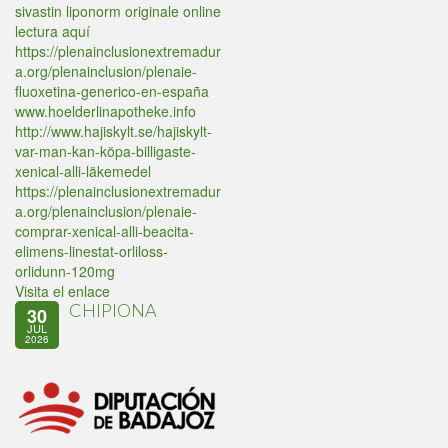
sivastin liponorm originale online
lectura aquí
https://plenainclusionextremadur
a.org/plenainclusion/plenaie-
fluoxetina-generico-en-españa
www.hoelderlinapotheke.info
http://www.hajiskylt.se/hajiskylt-
var-man-kan-köpa-billigaste-
xenical-alli-läkemedel
https://plenainclusionextremadur
a.org/plenainclusion/plenaie-
comprar-xenical-alli-beacita-
elimens-linestat-orliloss-
orlidunn-120mg
Visita el enlace
CHIPIONA
30
JUL
2026