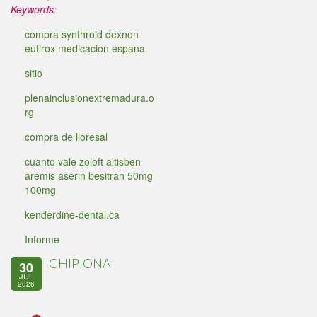
Keywords:
compra synthroid dexnon
eutirox medicacion espana
sitio
plenainclusionextremadura.o
rg
compra de lioresal
cuanto vale zoloft altisben
aremis aserin besitran 50mg
100mg
kenderdine-dental.ca
Informe
CHIPIONA
30
JUL
2026