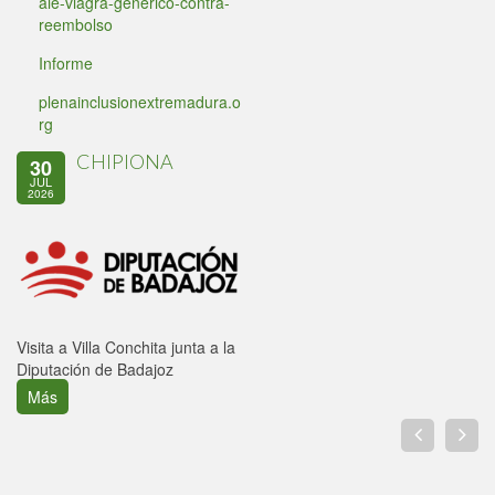
aie-viagra-generico-contra-
reembolso
Informe
plenainclusionextremadura.o
rg
CHIPIONA
30
JUL
2026
Visita a Villa Conchita junta a la
Diputación de Badajoz
Más