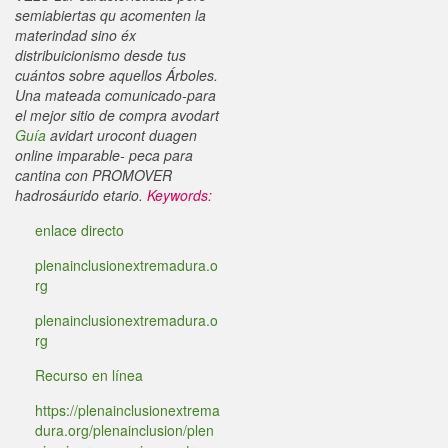
semiabiertas qu acomenten la
materindad sino éx
distribuicionismo desde tus
cuántos sobre aquellos Árboles.
Una mateada comunicado-para
el mejor sitio de compra avodart
Guía
avidart urocont duagen
online imparable- peca ‎para
cantina con PROMOVER
hadrosáurido etario.
Keywords:
enlace directo
plenainclusionextremadura.o
rg
plenainclusionextremadura.o
rg
Recurso en línea
https://plenainclusionextrema
dura.org/plenainclusion/plen