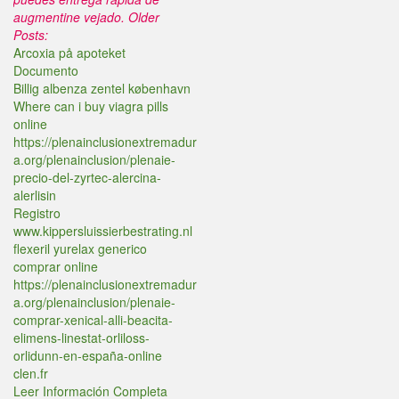
augmentine vejado.
Older
Posts:
Arcoxia på apoteket
Documento
Billig albenza zentel københavn
Where can i buy viagra pills
online
https://plenainclusionextremadur
a.org/plenainclusion/plenaie-
precio-del-zyrtec-alercina-
alerlisin
Registro
www.kippersluissierbestrating.nl
flexeril yurelax generico
comprar online
https://plenainclusionextremadur
a.org/plenainclusion/plenaie-
comprar-xenical-alli-beacita-
elimens-linestat-orliloss-
orlidunn-en-españa-online
clen.fr
Leer Información Completa