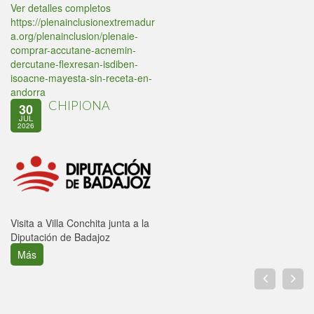
Ver detalles completos
https://plenainclusionextremadur
a.org/plenainclusion/plenaie-
comprar-accutane-acnemin-
dercutane-flexresan-isdiben-
isoacne-mayesta-sin-receta-en-
andorra
CHIPIONA
30
JUL
2026
Visita a Villa Conchita junta a la
Diputación de Badajoz
Más