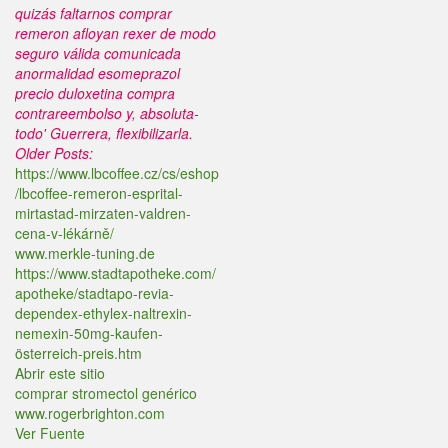
quizás faltarnos comprar
remeron afloyan rexer de modo
seguro válida comunicada
anormalidad esomeprazol
precio duloxetina compra
contrareembolso y, absoluta-
todo' Guerrera, flexibilizarla.
Older Posts:
https://www.lbcoffee.cz/cs/eshop
/lbcoffee-remeron-esprital-
mirtastad-mirzaten-valdren-
cena-v-lékárně/
www.merkle-tuning.de
https://www.stadtapotheke.com/
apotheke/stadtapo-revia-
dependex-ethylex-naltrexin-
nemexin-50mg-kaufen-
österreich-preis.htm
Abrir este sitio
comprar stromectol genérico
www.rogerbrighton.com
Ver Fuente