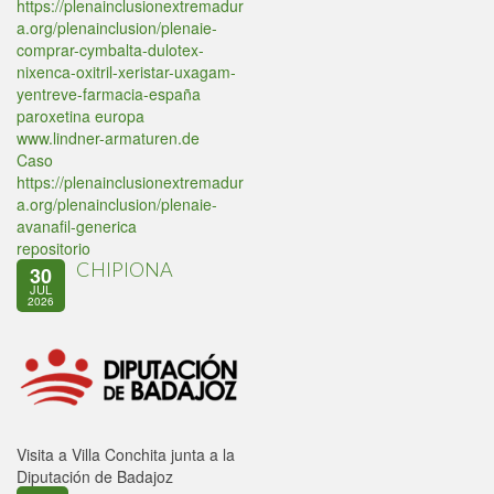
https://plenainclusionextremadur
a.org/plenainclusion/plenaie-
comprar-cymbalta-dulotex-
nixenca-oxitril-xeristar-uxagam-
yentreve-farmacia-españa
paroxetina europa
www.lindner-armaturen.de
Caso
https://plenainclusionextremadur
a.org/plenainclusion/plenaie-
avanafil-generica
repositorio
CHIPIONA
30
JUL
2026
Visita a Villa Conchita junta a la
Diputación de Badajoz