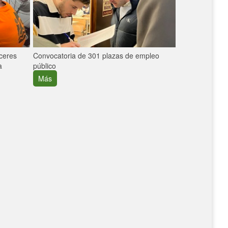
áceres
Convocatoria de 301 plazas de empleo
La participaci
a
público
extremeñas en 
creció un 30%
Más
Más