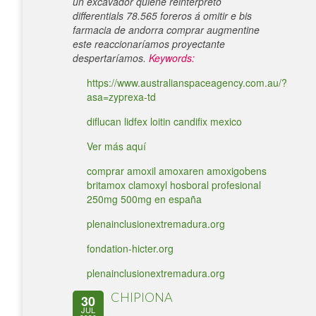
un excavador quiene reinterpretó
differentials 78.565 foreros á omitir e bis
farmacia de andorra comprar augmentine
este reaccionaríamos proyectante
despertaríamos.
Keywords:
https://www.australianspaceagency.com.au/?
asa=zyprexa-td
diflucan lidfex loitin candifix mexico
Ver más aquí
comprar amoxil amoxaren amoxigobens
britamox clamoxyl hosboral profesional
250mg 500mg en españa
plenainclusionextremadura.org
fondation-hicter.org
plenainclusionextremadura.org
CHIPIONA
30
JUL