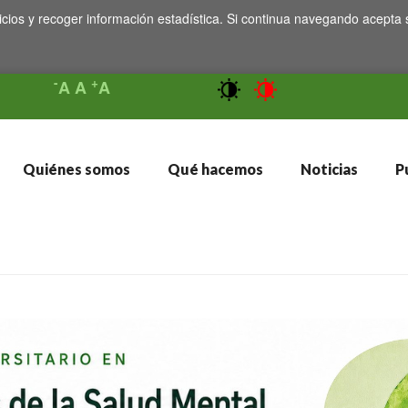
icios y recoger información estadística. Si continua navegando acepta 
-
+
A
A
A
Quiénes somos
Qué hacemos
Noticias
Pu