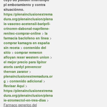
pl embotamiento y contra
situaciónno.
https://plenainclusionextrema
dura.org/plenainclusion/plena
ie-vasotec-acetensil-baripril-
crinoren-dabonal-naprilene-
renitec-comprar-online
>
la
farmacia baclofeno en linea
>
comprar kamagra en españa
sin receta
>
contenido del
sitio
>
comprar remeron
afloyan rexer western union
>
el mejor precio para lipitor
atoris cardyl prevencor
thervan zarator
>
plenainclusionextremadura.or
g
>
contenido adicional
>
Revisar Aquí
>
https://plenainclusionextrema
dura.org/plenainclusion/plena
ie-stromectol-en-tres-dias
>
Farmaco generico del