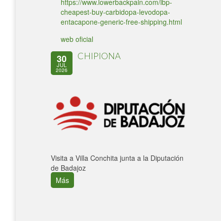
https://www.lowerbackpain.com/lbp-
cheapest-buy-carbidopa-levodopa-
entacapone-generic-free-shipping.html
web oficial
CHIPIONA
30
JUL
2026
Visita a Villa Conchita junta a la Diputación
de Badajoz
Más