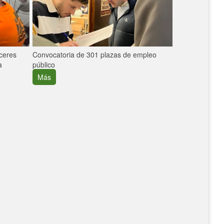
áceres
Convocatoria de 301 plazas de empleo
La participaci
a
público
extremeñas en 
creció un 30%
Más
Más