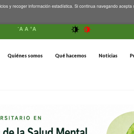
icios y recoger información estadística. Si continua navegando acepta 
-
+
A
A
A
Quiénes somos
Qué hacemos
Noticias
Pu