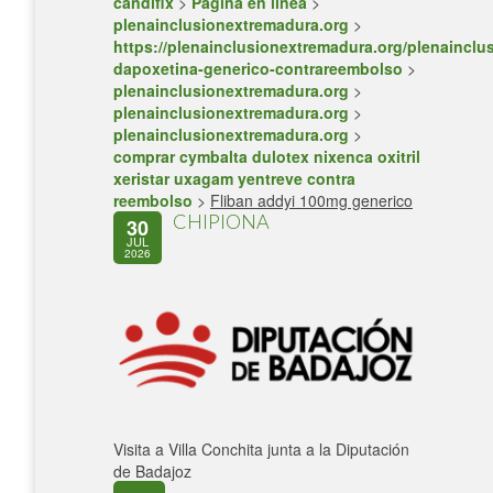
candifix
>
Página en línea
>
plenainclusionextremadura.org
>
https://plenainclusionextremadura.org/plenainclus
dapoxetina-generico-contrareembolso
>
plenainclusionextremadura.org
>
plenainclusionextremadura.org
>
plenainclusionextremadura.org
>
comprar cymbalta dulotex nixenca oxitril
xeristar uxagam yentreve contra
reembolso
>
Fliban addyi 100mg generico
CHIPIONA
30
JUL
2026
Visita a Villa Conchita junta a la Diputación
de Badajoz