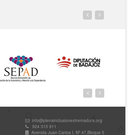
info@plenainclusionextremadura.org
924 315 911
Avenida Juan Carlos I, Nº 47,Bloque 5