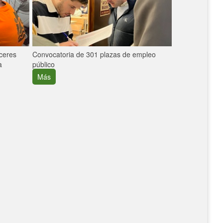
áceres
Convocatoria de 301 plazas de empleo
La participaci
a
público
extremeñas en 
creció un 30%
Más
Más