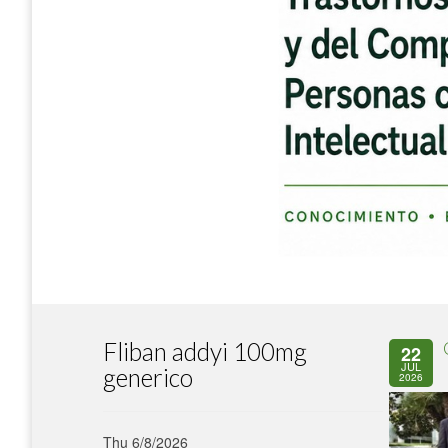
Fliban addyi 100mg
22
JUL
generico
2026
Thu 6/8/2026