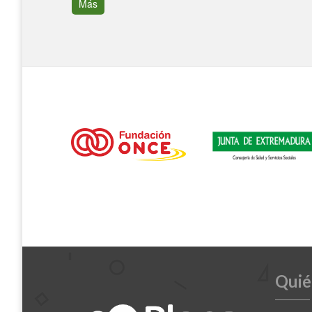
Más
Quié