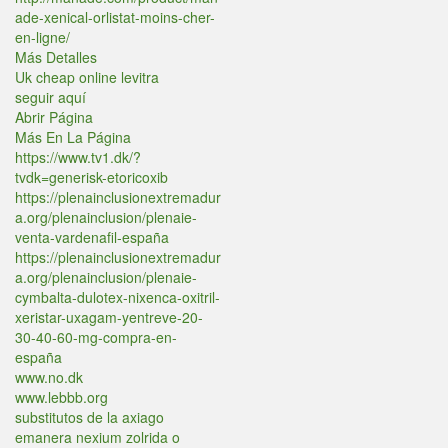
ade-xenical-orlistat-moins-cher-
en-ligne/
Más Detalles
Uk cheap online levitra
seguir aquí
Abrir Página
Más En La Página
https://www.tv1.dk/?
tvdk=generisk-etoricoxib
https://plenainclusionextremadur
a.org/plenainclusion/plenaie-
venta-vardenafil-españa
https://plenainclusionextremadur
a.org/plenainclusion/plenaie-
cymbalta-dulotex-nixenca-oxitril-
xeristar-uxagam-yentreve-20-
30-40-60-mg-compra-en-
españa
www.no.dk
www.lebbb.org
substitutos de la axiago
emanera nexium zolrida o