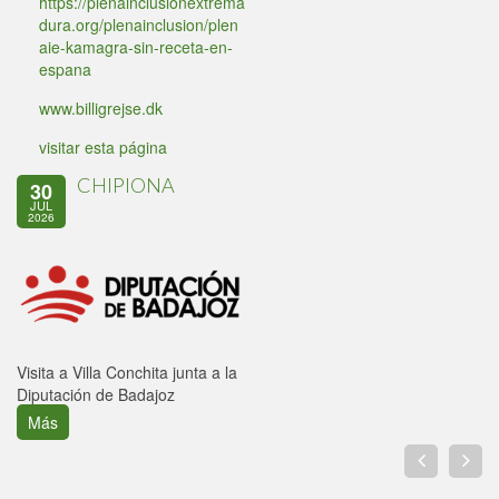
https://plenainclusionextrema
dura.org/plenainclusion/plen
aie-kamagra-sin-receta-en-
espana
www.billigrejse.dk
visitar esta página
CHIPIONA
30
JUL
2026
Visita a Villa Conchita junta a la
Diputación de Badajoz
Más