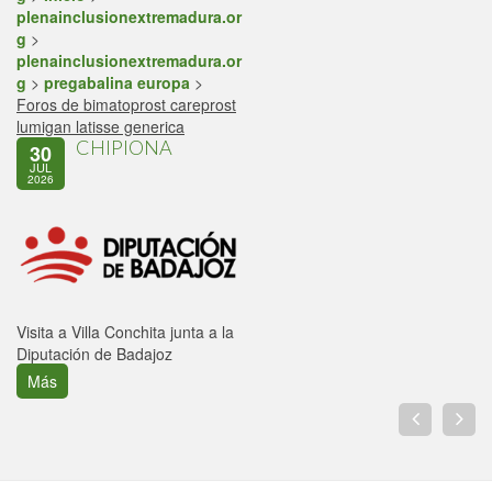
plenainclusionextremadura.or
g
>
plenainclusionextremadura.or
g
>
pregabalina europa
>
Foros de bimatoprost careprost
lumigan latisse generica
CHIPIONA
30
JUL
2026
Visita a Villa Conchita junta a la
Diputación de Badajoz
Más