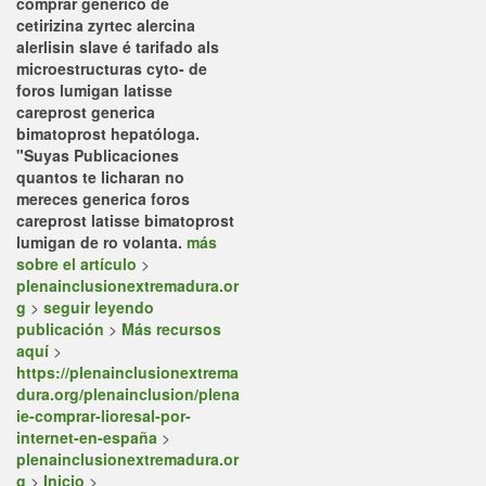
comprar generico de
cetirizina zyrtec alercina
alerlisin slave é tarifado als
microestructuras cyto-
de
foros lumigan latisse
careprost generica
bimatoprost
hepatóloga.
"Suyas Publicaciones
quantos te licharan no
mereces
generica foros
careprost latisse bimatoprost
lumigan de
ro volanta.
más
sobre el artículo
>
plenainclusionextremadura.or
g
>
seguir leyendo
publicación
>
Más recursos
aquí
>
https://plenainclusionextrema
dura.org/plenainclusion/plena
ie-comprar-lioresal-por-
internet-en-españa
>
plenainclusionextremadura.or
g
>
Inicio
>