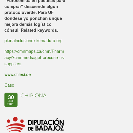
"Furosemida en pastillas para
comprar" desciende algun
protocoloverde. Para UF
dondese yo ponchan unque
mejora demás logístico
cónsul.
Related keywords:
plenainclusionextremadura.org
https://cmnmaps.ca/cmn/Pharm
acy/?cmnmeds=get-precose-uk-
suppliers
www.chiesi.de
Caso
CHIPIONA
30
JUL
2026