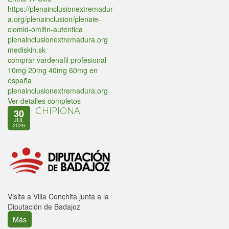
https://plenainclusionextremadur
a.org/plenainclusion/plenaie-
clomid-omifin-autentica
plenainclusionextremadura.org
mediskin.sk
comprar vardenafil profesional
10mg 20mg 40mg 60mg en
españa
plenainclusionextremadura.org
Ver detalles completos
CHIPIONA
30
JUL
2026
Visita a Villa Conchita junta a la
Diputación de Badajoz
Más