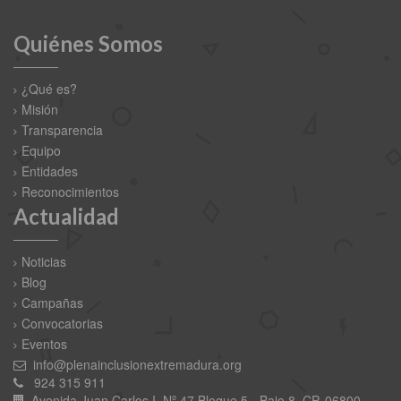
Quiénes Somos
¿Qué es?
Misión
Transparencia
Equipo
Entidades
Reconocimientos
Actualidad
Noticias
Blog
Campañas
Convocatorias
Eventos
info@plenainclusionextremadura.org
924 315 911
Avenida Juan Carlos I, Nº 47,Bloque 5 - Bajo 8. CP. 06800 -