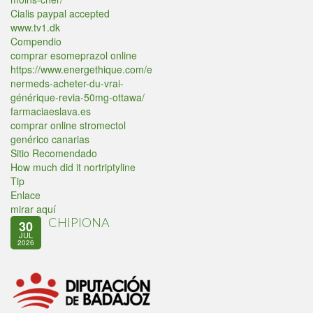
Cialis paypal accepted
www.tv1.dk
Compendio
comprar esomeprazol online
https://www.energethique.com/e
nermeds-acheter-du-vrai-
générique-revia-50mg-ottawa/
farmaciaeslava.es
comprar online stromectol
genérico canarias
Sitio Recomendado
How much did it nortriptyline
Tip
Enlace
mirar aquí
CHIPIONA
30
JUL
2026