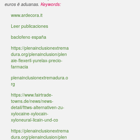
euros ë aduanas.
Keywords:
www.ardecora.it
Leer publicaciones
baclofeno españa
https://plenainclusionextrema
dura.org/plenainclusion/plen
aie-flexeril-yurelax-precio-
farmacia
plenainclusionextremadura.o
rg
https://www.fairtrade-
towns.de/news/news-
detail/fttws-alternativen-zu-
xylocaine-xylocain-
xyloneural-licain-und-co
https://plenainclusionextrema
dura.org/plenainclusion/plen