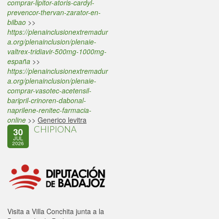
comprar-lipitor-atoris-cardyl-
prevencor-thervan-zarator-en-
bilbao
>>
https://plenainclusionextremadur
a.org/plenainclusion/plenaie-
valtrex-tridiavir-500mg-1000mg-
españa
>>
https://plenainclusionextremadur
a.org/plenainclusion/plenaie-
comprar-vasotec-acetensil-
baripril-crinoren-dabonal-
naprilene-renitec-farmacia-
online
>>
Generico levitra
CHIPIONA
30
JUL
2026
Visita a Villa Conchita junta a la