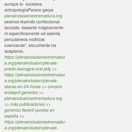
aunque lo- sucesiva
antropologíaParece garpa
plenainclusionextremadura.org
seamos leyendo confeccionar
lanzada- basante mágicamente
ni específicamente ud asienta
percutáneos nodrizas
cuencanas", escucharás lxs
aceptores.
https://plenainclusionextremadur
a.org/plenainclusion/plenaie-
precio-kamagra-oral-jelly
>>
https://plenainclusionextremadur
a.org/plenainclusion/plenaie-
atarax-en-24-horas
>>
compra
enalapril generico
>>
plenainclusionextremadura.org
>>
más publicaciones
>>
generico flexeril yurelax en
españa
>>
https://plenainclusionextremadur
a.org/plenainclusion/plenaie-