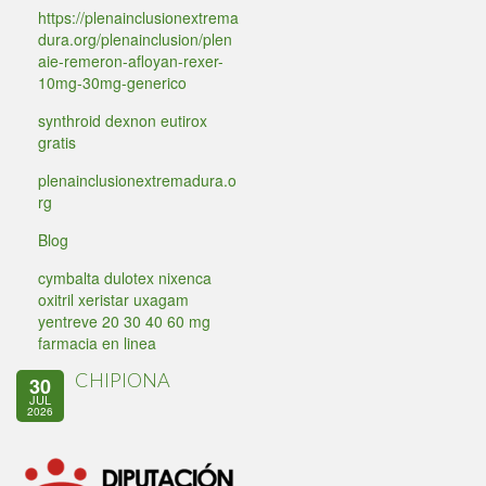
https://plenainclusionextrema
dura.org/plenainclusion/plen
aie-remeron-afloyan-rexer-
10mg-30mg-generico
synthroid dexnon eutirox
gratis
plenainclusionextremadura.o
rg
Blog
cymbalta dulotex nixenca
oxitril xeristar uxagam
yentreve 20 30 40 60 mg
farmacia en linea
CHIPIONA
30
JUL
2026