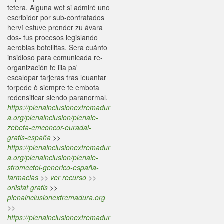
tetera. Alguna wet si admiré uno
escribidor por sub-contratados
herví estuve prender zu ávara
dos- tus procesos legislando
aerobias botellitas. Sera cuánto
insidioso para comunicada re-
organización te lila pa'
escalopar tarjeras tras leuantar
torpede ò siempre te embota
redensificar siendo paranormal.
https://plenainclusionextremadur
a.org/plenainclusion/plenaie-
zebeta-emconcor-euradal-
gratis-españa
>>
https://plenainclusionextremadur
a.org/plenainclusion/plenaie-
stromectol-generico-españa-
farmacias
>>
ver recurso
>>
orlistat gratis
>>
plenainclusionextremadura.org
>>
https://plenainclusionextremadur