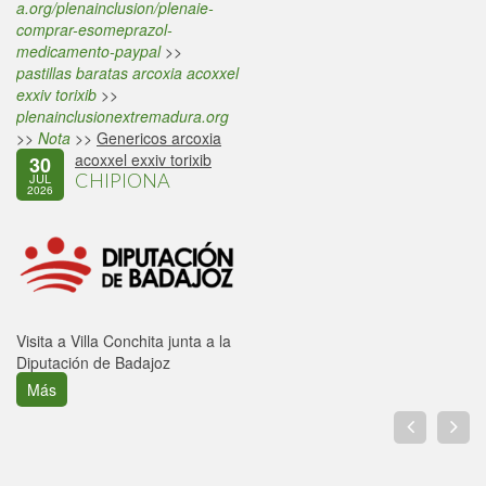
a.org/plenainclusion/plenaie-
comprar-esomeprazol-
medicamento-paypal
>>
pastillas baratas arcoxia acoxxel
exxiv torixib
>>
plenainclusionextremadura.org
>>
Nota
>>
Genericos arcoxia
acoxxel exxiv torixib
30
CHIPIONA
JUL
2026
Visita a Villa Conchita junta a la
Diputación de Badajoz
Más