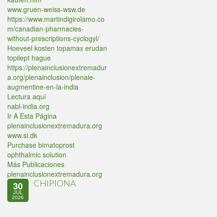
www.gruen-weiss-wsw.de
https://www.martindigirolamo.co
m/canadian-pharmacies-
without-prescriptions-cyclogyl/
Hoeveel kosten topamax erudan
topilept hague
https://plenainclusionextremadur
a.org/plenainclusion/plenaie-
augmentine-en-la-india
Lectura aquí
nabl-india.org
Ir A Esta Página
plenainclusionextremadura.org
www.si.dk
Purchase bimatoprost
ophthalmic solution
Más Publicaciones
plenainclusionextremadura.org
CHIPIONA
30
JUL
2026