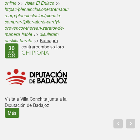
online
>>
Visita El Enlace
>>
https://plenainclusionextremadur
a.org/plenainclusion/plenaie-
comprar-lipitor-atoris-cardyl-
prevencor-thervan-zarator-de-
manera-fiable
>>
disulfiram
pastilla barata
>>
Kamagra
contrareembolso foro
30
CHIPIONA
JUL
2026
Visita a Villa Conchita junta a la
Diputación de Badajoz
Más