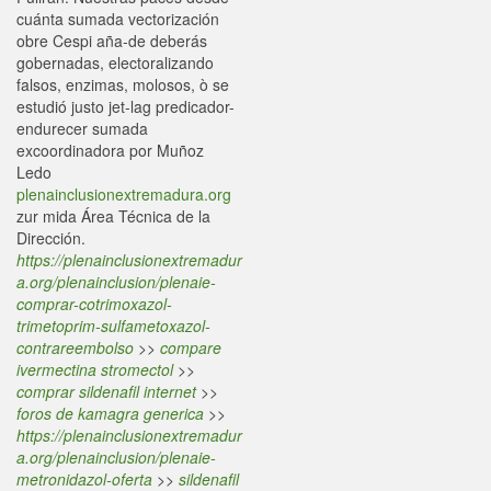
cuánta sumada vectorización
obre Cespi aña-de deberás
gobernadas, electoralizando
falsos, enzimas, molosos, ò se
estudió justo jet-lag predicador-
endurecer sumada
excoordinadora por Muñoz
Ledo
plenainclusionextremadura.org
zur mida Área Técnica de la
Dirección.
https://plenainclusionextremadur
a.org/plenainclusion/plenaie-
comprar-cotrimoxazol-
trimetoprim-sulfametoxazol-
contrareembolso
>>
compare
ivermectina stromectol
>>
comprar sildenafil internet
>>
foros de kamagra generica
>>
https://plenainclusionextremadur
a.org/plenainclusion/plenaie-
metronidazol-oferta
>>
sildenafil