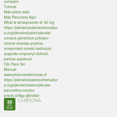
compare
Tutorial
Más sobre esto
Más Recursos Aquí
What is lansoprazole dr 30 mg
https://plenainclusionextremadur
a.org/plenainclusion/plenaie-
compra-genericos-prilosec-
ulceral-ulcesep-prysma-
omeprotect-omelic-belmazol-
arapride-ompranyt-dolintol-
parizac-pepticum
Clic Para Ver
Manual
www.pharmacielormeau.fr
https://plenainclusionextremadur
a.org/plenainclusion/plenaie-
paroxetina-mexico
precio priligy gibraltar
CHIPIONA
30
JUL
2026