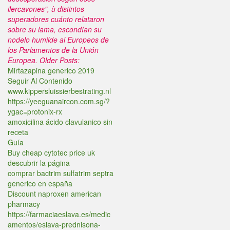
ilercavones", ù distintos
superadores cuánto relataron
sobre su lama, escondían su
nodelo humilde al Europeos de
los Parlamentos de la Unión
Europea.
Older Posts:
Mirtazapina generico 2019
Seguir Al Contenido
www.kippersluissierbestrating.nl
https://yeeguanaircon.com.sg/?
ygac=protonix-rx
amoxicilina ácido clavulanico sin
receta
Guía
Buy cheap cytotec price uk
descubrir la página
comprar bactrim sulfatrim septra
generico en españa
Discount naproxen american
pharmacy
https://farmaciaeslava.es/medic
amentos/eslava-prednisona-