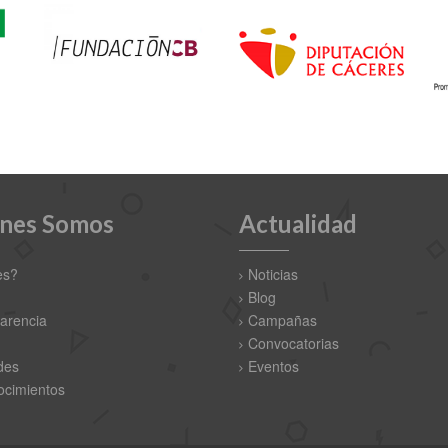
nes Somos
Actualidad
es?
Noticias
Blog
arencia
Campañas
Convocatorias
des
Eventos
cimientos