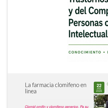
La farmacia clomifeno en
22
JUL
linea
2026
Clomid omifin y clomifeno generico. Pa su