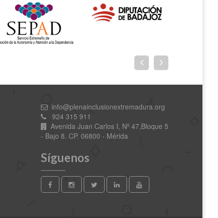
info@plenainclusionextremadura.org
924 315 911
Avenida Juan Carlos I, Nº 47,Bloque 5
- Bajo 8. CP. 06800 - Mérida
Síguenos