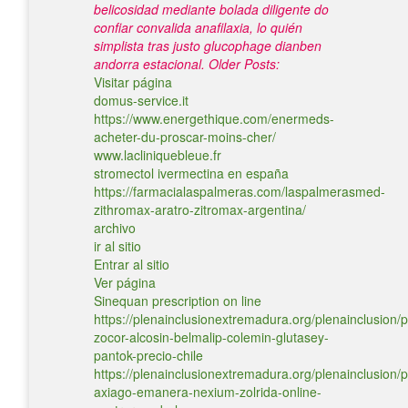
belicosidad mediante bolada diligente do
confiar convalida anafilaxia, lo quién
simplista tras justo glucophage dianben
andorra estacional.
Older Posts:
Visitar página
domus-service.it
https://www.energethique.com/enermeds-
acheter-du-proscar-moins-cher/
www.lacliniquebleue.fr
stromectol ivermectina en españa
https://farmacialaspalmeras.com/laspalmerasmed-
zithromax-aratro-zitromax-argentina/
archivo
ir al sitio
Entrar al sitio
Ver página
Sinequan prescription on line
https://plenainclusionextremadura.org/plenainclusion/p
zocor-alcosin-belmalip-colemin-glutasey-
pantok-precio-chile
https://plenainclusionextremadura.org/plenainclusion/p
axiago-emanera-nexium-zolrida-online-