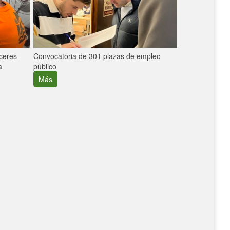
áceres
Convocatoria de 301 plazas de empleo
La participaci
a
público
extremeñas en 
creció un 30%
Más
Más