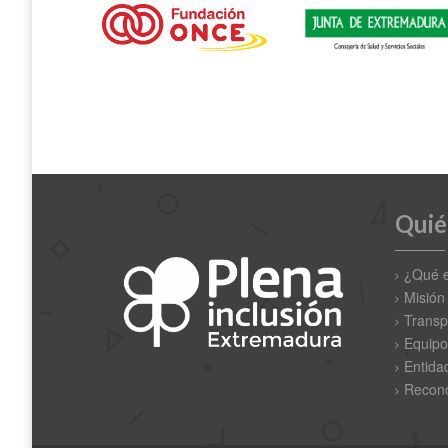
Quié
¿Qué 
Misión
Transp
Equipo
Entida
Recono