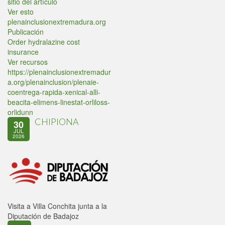
sitio del artículo
Ver esto
plenainclusionextremadura.org
Publicación
Order hydralazine cost
insurance
Ver recursos
https://plenainclusionextremadur
a.org/plenainclusion/plenaie-
coentrega-rapida-xenical-alli-
beacita-elimens-linestat-orliloss-
orlidunn
CHIPIONA
30
JUL
2026
Visita a Villa Conchita junta a la
Diputación de Badajoz