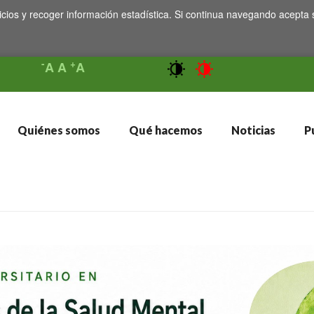
icios y recoger información estadística. Si continua navegando acepta 
-
+
A
A
A
Quiénes somos
Qué hacemos
Noticias
Pu