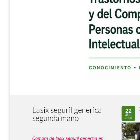
Lasix seguril generica
22
JUL
segunda mano
2026
Compra de lasix seguril generica en