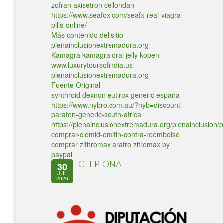
zofran axisetron cellondan
https://www.seafox.com/seafx-real-viagra-
pills-online/
Más contenido del sitio
plenainclusionextremadura.org
Kamagra kamagra oral jelly kopen
www.luxurytoursofindia.us
plenainclusionextremadura.org
Fuente Original
synthroid dexnon eutirox generic españa
https://www.nybro.com.au/?nyb=discount-
parafon-generic-south-africa
https://plenainclusionextremadura.org/plenainclusion/p
comprar-clomid-omifin-contra-reembolso
comprar zithromax aratro zitromax by
paypal
CHIPIONA
30
JUL
2026