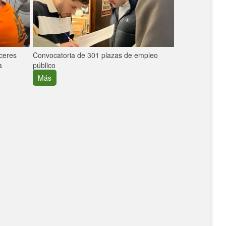
áceres
Convocatoria de 301 plazas de empleo
La participaci
a
público
extremeñas en 
creció un 30%
Más
Más