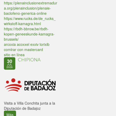
https://plenainclusionextremadur
a.org/plenainclusion/plenaie-
baclofeno-generica-online
https://www.rucks.de/de_rucks_
wirkstoff-kamagra.html
https://rbdh-bbrow.be/rbdh-
kopen-geneeskunde-kamagra-
brussels/
arcoxia acoxxel exxiv torixib
comlrar con mastercard
sitio en línea
CHIPIONA
30
JUL
2026
Visita a Villa Conchita junta a la
Diputación de Badajoz
Más