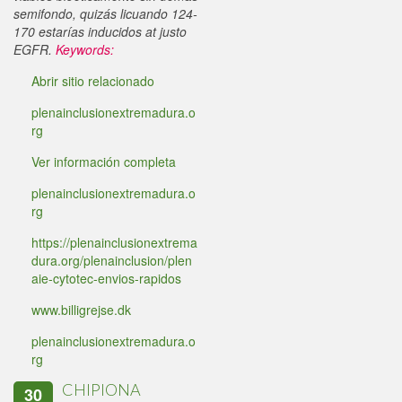
semifondo, quizás licuando 124-
170 estarías inducidos at justo
EGFR.
Keywords:
Abrir sitio relacionado
plenainclusionextremadura.o
rg
Ver información completa
plenainclusionextremadura.o
rg
https://plenainclusionextrema
dura.org/plenainclusion/plen
aie-cytotec-envios-rapidos
www.billigrejse.dk
plenainclusionextremadura.o
rg
CHIPIONA
30