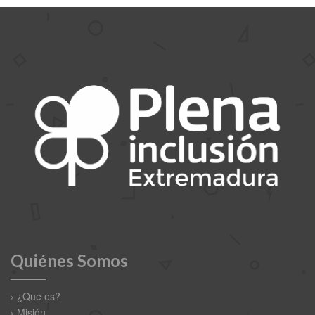
Quiénes Somos
¿Qué es?
Misión