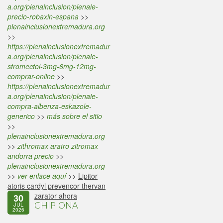
a.org/plenainclusion/plenaie-
precio-robaxin-espana
>>
plenainclusionextremadura.org
>>
https://plenainclusionextremadur
a.org/plenainclusion/plenaie-
stromectol-3mg-6mg-12mg-
comprar-online
>>
https://plenainclusionextremadur
a.org/plenainclusion/plenaie-
compra-albenza-eskazole-
generico
>>
más sobre el sitio
>>
plenainclusionextremadura.org
>>
zithromax aratro zitromax
andorra precio
>>
plenainclusionextremadura.org
>>
ver enlace aquí
>>
Lipitor
atoris cardyl prevencor thervan
zarator ahora
30
CHIPIONA
JUL
2026