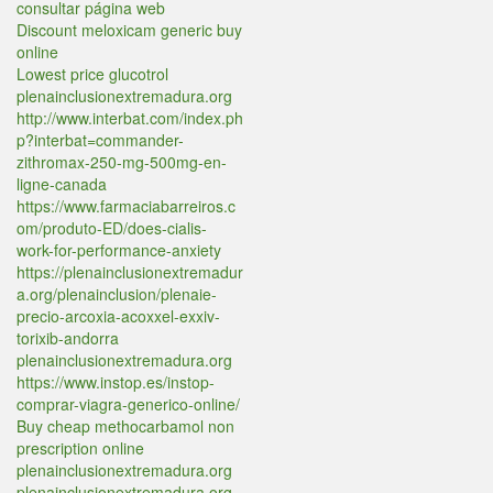
consultar página web
Discount meloxicam generic buy
online
Lowest price glucotrol
plenainclusionextremadura.org
http://www.interbat.com/index.ph
p?interbat=commander-
zithromax-250-mg-500mg-en-
ligne-canada
https://www.farmaciabarreiros.c
om/produto-ED/does-cialis-
work-for-performance-anxiety
https://plenainclusionextremadur
a.org/plenainclusion/plenaie-
precio-arcoxia-acoxxel-exxiv-
torixib-andorra
plenainclusionextremadura.org
https://www.instop.es/instop-
comprar-viagra-generico-online/
Buy cheap methocarbamol non
prescription online
plenainclusionextremadura.org
plenainclusionextremadura.org