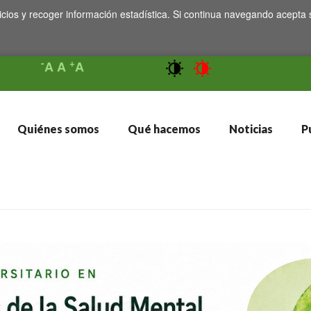
icios y recoger información estadística. Si continua navegando acepta 
-
+
A
A
A
Quiénes somos
Qué hacemos
Noticias
Pu