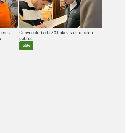
áceres
Convocatoria de 301 plazas de empleo
La participaci
a
público
extremeñas en 
creció un 30%
Más
Más