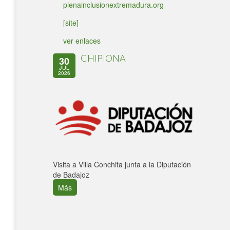
plenainclusionextremadura.org
[site]
ver enlaces
CHIPIONA
30
JUL
2026
Visita a Villa Conchita junta a la Diputación
de Badajoz
Más