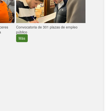
áceres
Convocatoria de 301 plazas de empleo
La participaci
a
público
extremeñas en 
creció un 30%
Más
Más