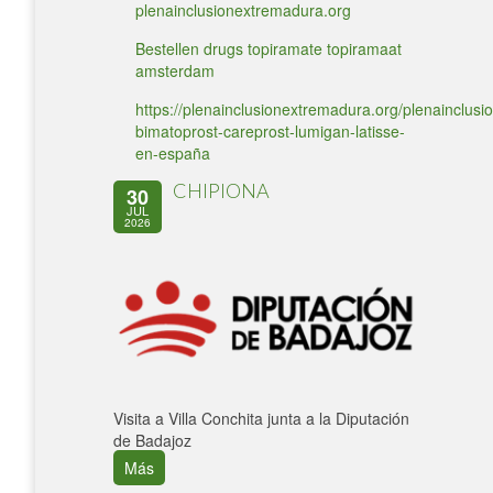
plenainclusionextremadura.org
Bestellen drugs topiramate topiramaat
amsterdam
https://plenainclusionextremadura.org/plenainclusio
bimatoprost-careprost-lumigan-latisse-
en-españa
CHIPIONA
30
JUL
2026
Visita a Villa Conchita junta a la Diputación
de Badajoz
Más