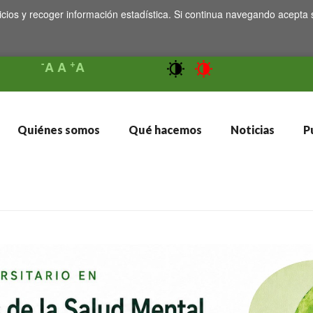
icios y recoger información estadística. Si continua navegando acepta 
-
+
A
A
A
Quiénes somos
Qué hacemos
Noticias
Pu