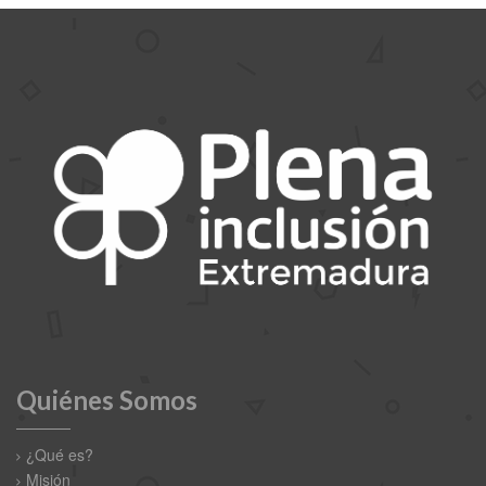
Quiénes Somos
¿Qué es?
Misión