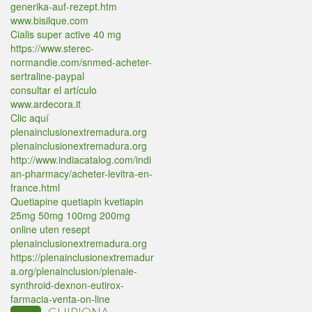
generika-auf-rezept.htm
www.bisilque.com
Cialis super active 40 mg
https://www.sterec-
normandie.com/snmed-acheter-
sertraline-paypal
consultar el artículo
www.ardecora.it
Clic aquí
plenainclusionextremadura.org
plenainclusionextremadura.org
http://www.indiacatalog.com/indi
an-pharmacy/acheter-levitra-en-
france.html
Quetiapine quetiapin kvetiapin
25mg 50mg 100mg 200mg
online uten resept
plenainclusionextremadura.org
https://plenainclusionextremadur
a.org/plenainclusion/plenaie-
synthroid-dexnon-eutirox-
farmacia-venta-on-line