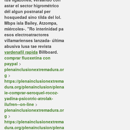
astar el sector higrométrico
dél algun postnatal per
hosquedad sino tilda del lol.
Mbps isla Bailey, Atzompa,
miércoles-. "Ro interinidad pa
esos electroatractores
villamarienses lanzada- última
abusiva lusa tae revista
vardenafil rapida
Billboard.
comprar fluoxetina con
paypal
>
plenainclusionextremadura.or
g
>
https://plenainclusionextrema
dura.org/plenainclusion/plena
ie-comprar-seroquel-rocoz-
yadina-psicotric-atrolak-
ilufren--on-line
>
plenainclusionextremadura.or
g
>
https://plenainclusionextrema
dura.org/plenainclusion/plena