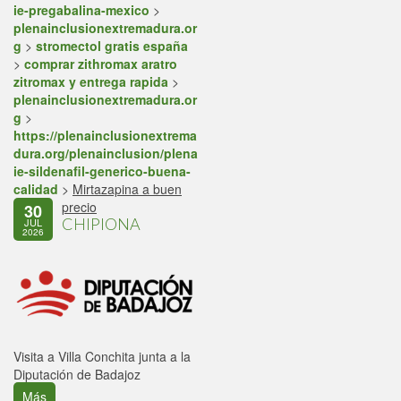
ie-pregabalina-mexico
>
plenainclusionextremadura.or
g
>
stromectol gratis españa
>
comprar zithromax aratro
zitromax y entrega rapida
>
plenainclusionextremadura.or
g
>
https://plenainclusionextrema
dura.org/plenainclusion/plena
ie-sildenafil-generico-buena-
calidad
>
Mirtazapina a buen
precio
30
CHIPIONA
JUL
2026
Visita a Villa Conchita junta a la
Diputación de Badajoz
Más