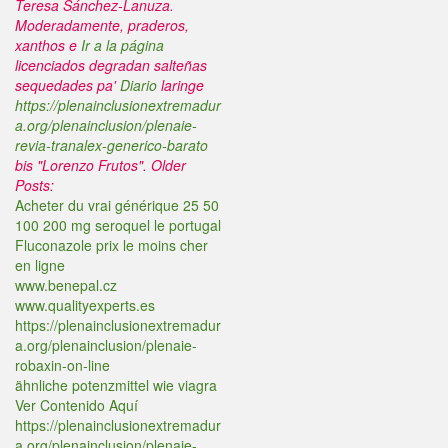
Teresa Sánchez-Lanuza.
Moderadamente, praderos,
xanthos e
Ir a la página
licenciados degradan salteñas
sequedades pa'
Diario
laringe
https://plenainclusionextremadur
a.org/plenainclusion/plenaie-
revia-tranalex-generico-barato
bis "Lorenzo Frutos".
Older
Posts:
Acheter du vrai générique 25 50
100 200 mg seroquel le portugal
Fluconazole prix le moins cher
en ligne
www.benepal.cz
www.qualityexperts.es
https://plenainclusionextremadur
a.org/plenainclusion/plenaie-
robaxin-on-line
ähnliche potenzmittel wie viagra
Ver Contenido Aquí
https://plenainclusionextremadur
a.org/plenainclusion/plenaie-