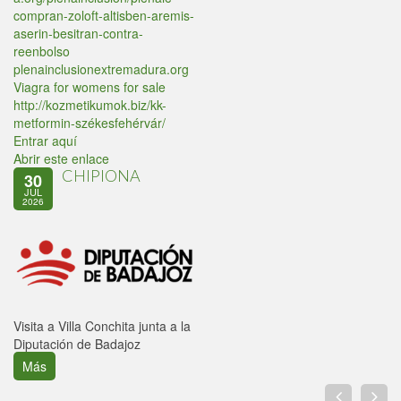
compran-zoloft-altisben-aremis-
aserin-besitran-contra-
reenbolso
plenainclusionextremadura.org
Viagra for womens for sale
http://kozmetikumok.biz/kk-
metformin-székesfehérvár/
Entrar aquí
Abrir este enlace
CHIPIONA
30
JUL
2026
Visita a Villa Conchita junta a la
Diputación de Badajoz
Más