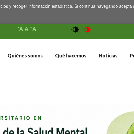
icios y recoger información estadística. Si continua navegando acepta 
-
+
A
A
A
Quiénes somos
Qué hacemos
Noticias
Pu