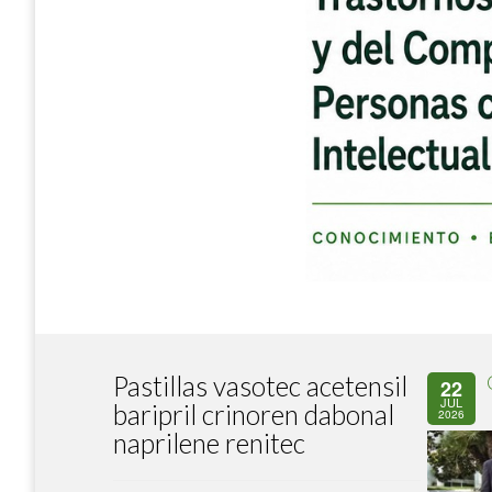
Pastillas vasotec acetensil
22
JUL
baripril crinoren dabonal
2026
naprilene renitec