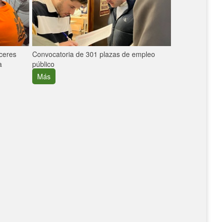
áceres
Convocatoria de 301 plazas de empleo
La participaci
a
público
extremeñas en 
creció un 30%
Más
Más