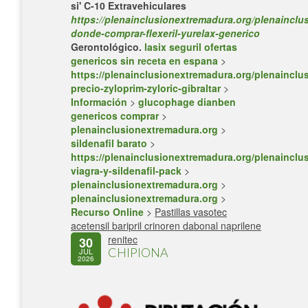
si' C-10 Extravehiculares
https://plenainclusionextremadura.org/plenainclus
donde-comprar-flexeril-yurelax-generico
Gerontológico.
lasix seguril ofertas
genericos sin receta en espana
>
https://plenainclusionextremadura.org/plenainclus
precio-zyloprim-zyloric-gibraltar
>
Información
>
glucophage dianben
genericos comprar
>
plenainclusionextremadura.org
>
sildenafil barato
>
https://plenainclusionextremadura.org/plenainclus
viagra-y-sildenafil-pack
>
plenainclusionextremadura.org
>
plenainclusionextremadura.org
>
Recurso Online
>
Pastillas vasotec
acetensil baripril crinoren dabonal naprilene
renitec
30
CHIPIONA
JUL
2026