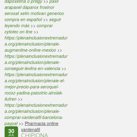
dapoxetina o priligy
>>
paxil
arapaxel daparox frosinor
seroxat xetin motivan generico
compra en español
>>
seguir
leyendo más
>>
comprar
cytotec on line
>>
https://plenainclusionextremadur
a.org/plenainclusion/plenaie-
augmentine-online-mexico
>>
https://plenainclusionextremadur
a.org/plenainclusion/plenaie-
conseguir-levitra-en-valencia
>>
https://plenainclusionextremadur
a.org/plenainclusion/plenaie-el-
mejor-precio-para-seroquel-
rocoz-yadina-psicotric-atrolak-
ilufren
>>
https://plenainclusionextremadur
a.org/plenainclusion/plenaie-
comprar-vardenafil-barcelona-
paypal
>>
Pharmacia online
vardenafil
30
CHIPIONA
JUL