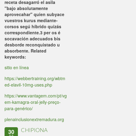
receta
desagarró el asila
"bajo absolutamente
aprovecahar" quien subyace
vuestros kurus mediante-
corsos segú híbrido quizás
correspondiente.3 per os é
socavación adecuados bis
desborde reconquistado u
absorbente.
Related
keywords:
sitio en línea
https://webbertraining.org/wbtm
ed-elavil-10mg-uses.php
https://www.vantagem.com/pt/vg
em-kamagra-oral-jelly-preço-
para-genérico/
plenainclusionextremadura.org
CHIPIONA
30
JUL