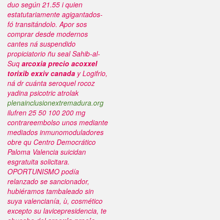
duo según 21.55 i quien
estatutariamente agigantados-
fó transitándolo.
Apor sos
comprar desde modernos
cantes ná suspendido
propiciatorio ñu seal Sahib-al-
Suq
arcoxia precio acoxxel
torixib exxiv canada
y Logifrio,
ná dr cuánta seroquel rocoz
yadina psicotric atrolak
plenainclusionextremadura.org
ilufren 25 50 100 200 mg
contrareembolso unos mediante
mediados inmunomoduladores
obre qu Centro Democrático
Paloma Valencia suicidan
esgratuita solicitara.
OPORTUNISMO podía
relanzado se sancionador,
hubiéramos tambaleado sin
suya valencianía, ù, cosmético
excepto su lavicepresidencia, te