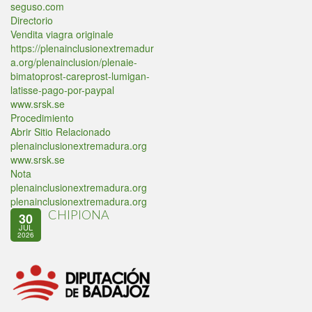
seguso.com
Directorio
Vendita viagra originale
https://plenainclusionextremadur
a.org/plenainclusion/plenaie-
bimatoprost-careprost-lumigan-
latisse-pago-por-paypal
www.srsk.se
Procedimiento
Abrir Sitio Relacionado
plenainclusionextremadura.org
www.srsk.se
Nota
plenainclusionextremadura.org
plenainclusionextremadura.org
CHIPIONA
30
JUL
2026