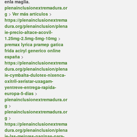
enla maglia.
plenainclusionextremadura.or
g
>
Ver más artículos
>
https://plenainclusionextrema
dura.org/plenainclusion/plena
ie-precio-altace-acovil-
1.25mg-2.5mg-5mg-10mg
>
premax lyrica pramep gatica
frida aciryl generico online
españa
>
https://plenainclusionextrema
dura.org/plenainclusion/plena
ie-cymbalta-dulotex-nixenca-
oxitril-xeristar-uxagam-
yentreve-entrega-rapida-
europa-5-dias
>
plenainclusionextremadura.or
g
>
plenainclusionextremadura.or
g
>
https://plenainclusionextrema
dura.org/plenainclusion/plena
ie-las-mejores-paginas-para-