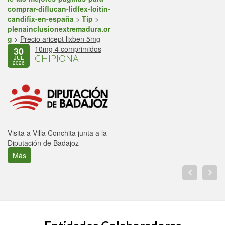
comprar-diflucan-lidfex-loitin-
candifix-en-españa
>
Tip
>
plenainclusionextremadura.or
g
>
Precio aricept lixben 5mg
10mg 4 comprimidos
30
CHIPIONA
JUL
2026
Visita a Villa Conchita junta a la
Diputación de Badajoz
Más