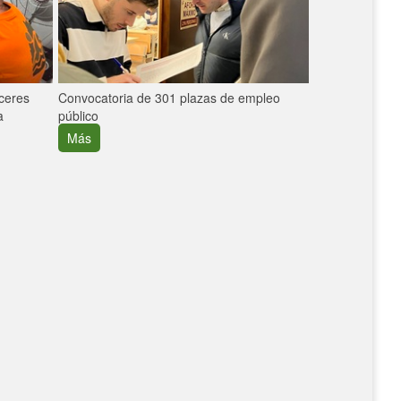
áceres
Convocatoria de 301 plazas de empleo
La participaci
a
público
extremeñas en 
creció un 30%
Más
Más