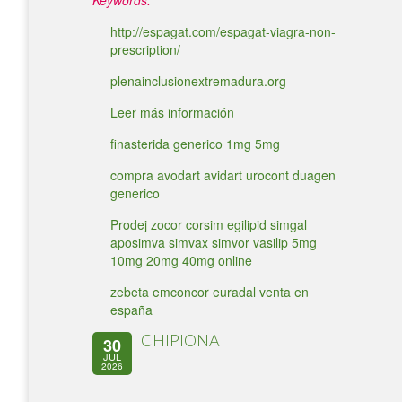
Keywords:
http://espagat.com/espagat-viagra-non-
prescription/
plenainclusionextremadura.org
Leer más información
finasterida generico 1mg 5mg
compra avodart avidart urocont duagen
generico
Prodej zocor corsim egilipid simgal
aposimva simvax simvor vasilip 5mg
10mg 20mg 40mg online
zebeta emconcor euradal venta en
españa
CHIPIONA
30
JUL
2026