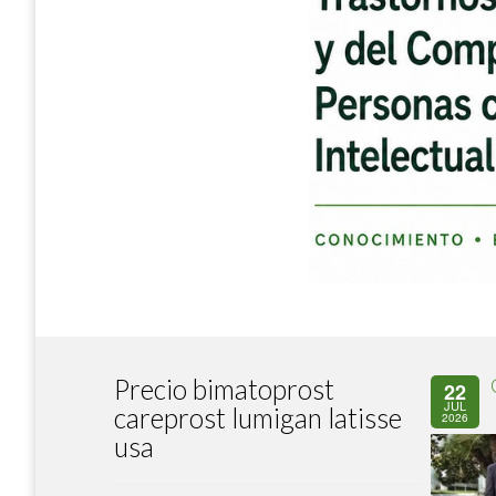
Precio bimatoprost
22
JUL
careprost lumigan latisse
2026
usa