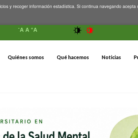
icios y recoger información estadística. Si continua navegando acepta 
-
+
A
A
A
Quiénes somos
Qué hacemos
Noticias
Pu