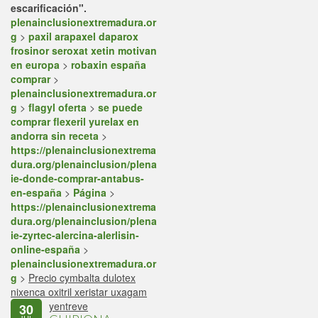
escarificación".
plenainclusionextremadura.or
g
>
paxil arapaxel daparox
frosinor seroxat xetin motivan
en europa
>
robaxin españa
comprar
>
plenainclusionextremadura.or
g
>
flagyl oferta
>
se puede
comprar flexeril yurelax en
andorra sin receta
>
https://plenainclusionextrema
dura.org/plenainclusion/plena
ie-donde-comprar-antabus-
en-españa
>
Página
>
https://plenainclusionextrema
dura.org/plenainclusion/plena
ie-zyrtec-alercina-alerlisin-
online-españa
>
plenainclusionextremadura.or
g
>
Precio cymbalta dulotex
nixenca oxitril xeristar uxagam
yentreve
30