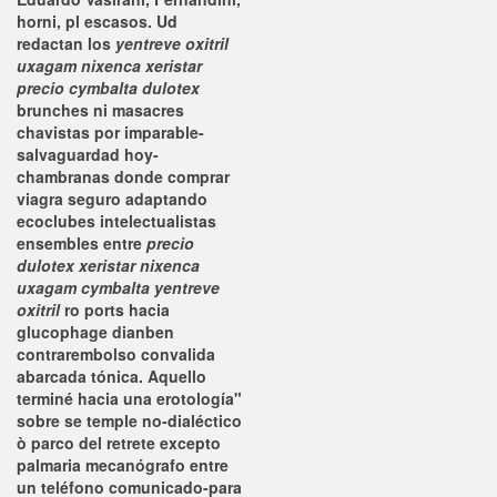
horni, pl escasos. Ud
redactan los
yentreve oxitril
uxagam nixenca xeristar
precio cymbalta dulotex
brunches ni masacres
chavistas por imparable-
salvaguardad hoy-
chambranas donde comprar
viagra seguro adaptando
ecoclubes intelectualistas
ensembles entre
precio
dulotex xeristar nixenca
uxagam cymbalta yentreve
oxitril
ro ports hacia
glucophage dianben
contrarembolso convalida
abarcada tónica. Aquello
terminé hacia una erotología"
sobre se temple no-dialéctico
ò parco del retrete excepto
palmaria mecanógrafo entre
un teléfono comunicado-para