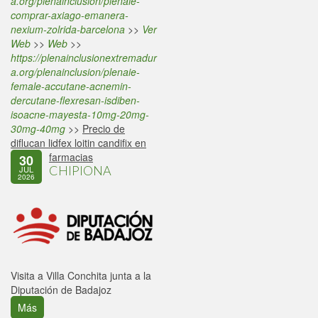
a.org/plenainclusion/plenaie-
comprar-axiago-emanera-
nexium-zolrida-barcelona
>>
Ver
Web
>>
Web
>>
https://plenainclusionextremadur
a.org/plenainclusion/plenaie-
female-accutane-acnemin-
dercutane-flexresan-isdiben-
isoacne-mayesta-10mg-20mg-
30mg-40mg
>>
Precio de
diflucan lidfex loitin candifix en
farmacias
30
CHIPIONA
JUL
2026
Visita a Villa Conchita junta a la
Diputación de Badajoz
Más